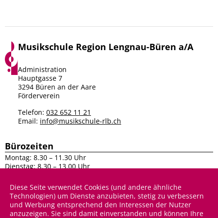
Musikschule Region Lengnau-Büren a/A
Facebook
Instagram
Administration
Hauptgasse 7
3294 Büren an der Aare
Förderverein
Telefon:
032 652 11 21
Email:
info@musikschule-rlb.ch
Bürozeiten
Montag: 8.30 – 11.30 Uhr
Dienstag: 8.30 – 13.00 Uhr
Mittwoch: 8.30 – 11.30 Uhr
Donnerstag: 8.30 – 13.00 Uhr
Diese Seite verwendet Cookies (und andere ähnliche
Technologien) um Dienste anzubieten, stetig zu verbessern
Sitemap
und Werbung entsprechend den Interessen der Nutzer
anzuzeigen. Sie sind damit einverstanden und können Ihre
Unser Angebot
Anmeldung & Infos
Über uns