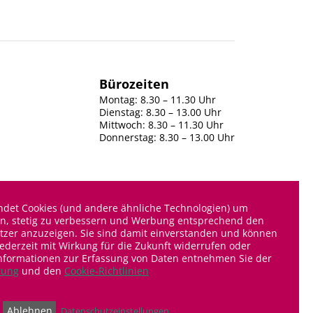
Bürozeiten
Montag: 8.30 – 11.30 Uhr
Dienstag: 8.30 – 13.00 Uhr
Mittwoch: 8.30 – 11.30 Uhr
Donnerstag: 8.30 – 13.00 Uhr
s
ndet Cookies (und andere ähnliche Technologien) um
pressum
Consent Manager
Datenschutz
en, stetig zu verbessern und Werbung entsprechend den
tzer anzuzeigen. Sie sind damit einverstanden und können
jederzeit mit Wirkung für die Zukunft widerrufen oder
Informationen zur Erfassung von Daten entnehmen Sie der
al Media
rung
und den
Cookie-Richtlinien
cebook
Instagram
Ablehnen
Datenschutzeinstellungen