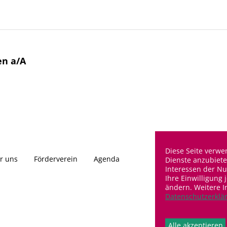
en a/A
Link
Diese Seite verwe
r uns
Förderverein
Agenda
Im
Dienste anzubiet
Interessen der Nu
Ihre Einwilligung 
ändern. Weitere 
Soci
Datenschutzerklä
Fa
Alle akzeptieren