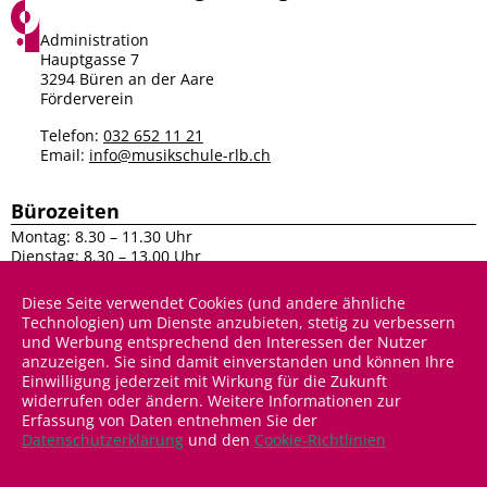
Facebook
Instagram
Administration
Hauptgasse 7
3294 Büren an der Aare
Förderverein
Telefon:
032 652 11 21
Email:
info@musikschule-rlb.ch
Bürozeiten
Montag: 8.30 – 11.30 Uhr
Dienstag: 8.30 – 13.00 Uhr
Mittwoch: 8.30 – 11.30 Uhr
Donnerstag: 8.30 – 13.00 Uhr
Diese Seite verwendet Cookies (und andere ähnliche
Technologien) um Dienste anzubieten, stetig zu verbessern
Sitemap
und Werbung entsprechend den Interessen der Nutzer
anzuzeigen. Sie sind damit einverstanden und können Ihre
Unser Angebot
Anmeldung & Infos
Über uns
Einwilligung jederzeit mit Wirkung für die Zukunft
widerrufen oder ändern. Weitere Informationen zur
Förderverein
Agenda
Erfassung von Daten entnehmen Sie der
Links
Datenschutzerklärung
und den
Cookie-Richtlinien
Impressum
Consent Manager
Datenschutz