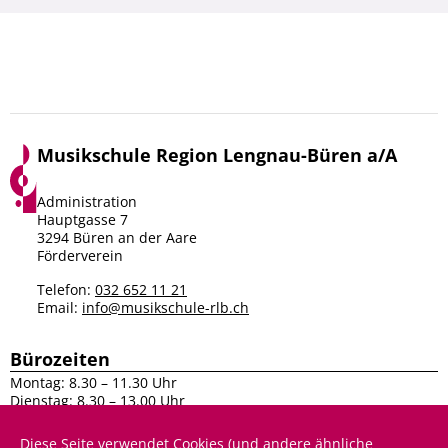
Musikschule Region Lengnau-Büren a/A
Facebook
Instagram
Administration
Hauptgasse 7
3294 Büren an der Aare
Förderverein
Telefon:
032 652 11 21
Email:
info@musikschule-rlb.ch
Bürozeiten
Montag: 8.30 – 11.30 Uhr
Dienstag: 8.30 – 13.00 Uhr
Mittwoch: 8.30 – 11.30 Uhr
Donnerstag: 8.30 – 13.00 Uhr
Diese Seite verwendet Cookies (und andere ähnliche