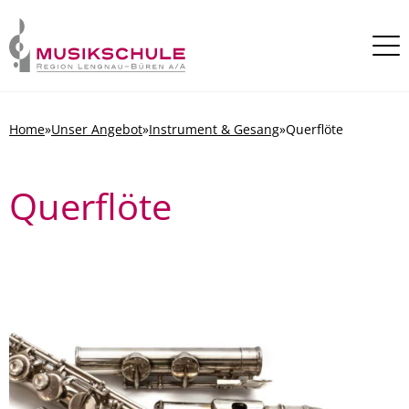
Skip to content
Home
»
Unser Angebot
»
Instrument & Gesang
»
Querflöte
Querflöte