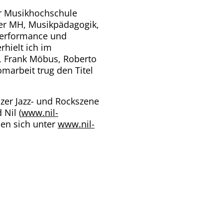
er Musikhochschule
er MH, Musikpädagogik,
 Performance und
rhielt ich im
l, Frank Möbus, Roberto
marbeit trug den Titel
izer Jazz- und Rockszene
 Nil (
www.nil-
den sich unter
www.nil-