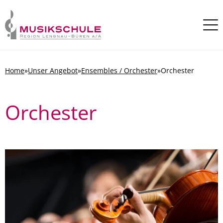
Skip to content
Home
»
Unser Angebot
»
Ensembles / Orchester
»
Orchester
Orchester