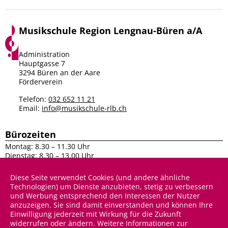
Musikschule Region Lengnau-Büren a/A
Facebook
Instagram
Administration
Hauptgasse 7
3294 Büren an der Aare
Förderverein
Telefon:
032 652 11 21
Email:
info@musikschule-rlb.ch
Bürozeiten
Montag: 8.30 – 11.30 Uhr
Dienstag: 8.30 – 13.00 Uhr
Mittwoch: 8.30 – 11.30 Uhr
Donnerstag: 8.30 – 13.00 Uhr
Diese Seite verwendet Cookies (und andere ähnliche
Technologien) um Dienste anzubieten, stetig zu verbessern
Sitemap
und Werbung entsprechend den Interessen der Nutzer
anzuzeigen. Sie sind damit einverstanden und können Ihre
Unser Angebot
Anmeldung & Infos
Über uns
Einwilligung jederzeit mit Wirkung für die Zukunft
widerrufen oder ändern. Weitere Informationen zur
Förderverein
Agenda